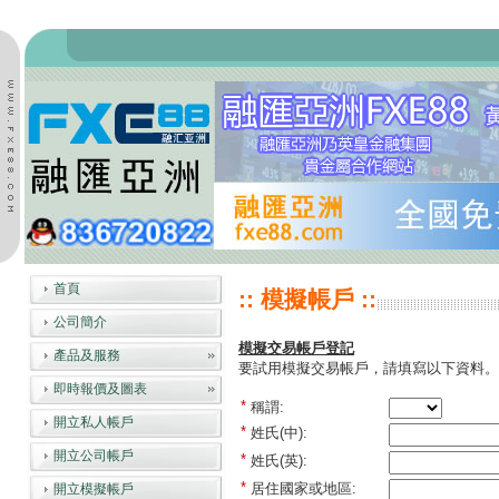
首頁
:: 模擬帳戶 ::
公司簡介
模擬交易帳戶登記
產品及服務
要試用模擬交易帳戶，請填寫以下資料。
即時報價及圖表
*
稱謂:
開立私人帳戶
*
姓氏(中):
開立公司帳戶
*
姓氏(英):
*
居住國家或地區:
開立模擬帳戶