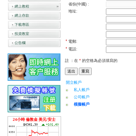
省份(中國) :
網上教程
地址:
網上存款
下載專區
投資教室
*
電郵:
公告欄
*
電話:
註 ：在
*
的空格為必須填寫的
開立帳戶
私人帳戶
公司帳戶
模擬帳戶
24小時 倫敦金 美元/安士