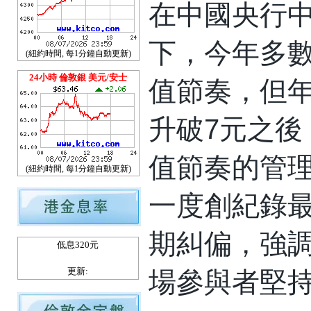
在中國央行
下，今年多
(紐約時間, 每1分鐘自動更新)
24小時 倫敦銀 美元/安士
值節奏，但
升破7元之
值節奏的管
(紐約時間, 每1分鐘自動更新)
一度創紀錄
期糾偏，強
低息320元
更新:
場參與者堅