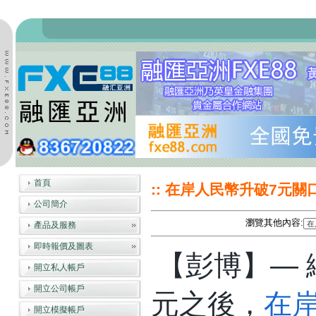
首頁
:: 在岸人民幣升破7元關口
公司簡介
瀏覽其他內容:
產品及服務
即時報價及圖表
【彭博】— 
開立私人帳戶
開立公司帳戶
元之後，
在
開立模擬帳戶