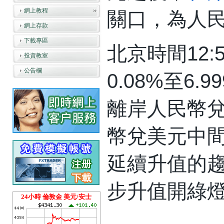
網上教程
關口，為人
網上存款
下載專區
北京時間12
投資教室
公告欄
0.08%至6.
離岸人民幣兌
幣兌美元中
延續升值的
步升值開綠
24小時 倫敦金 美元/安士