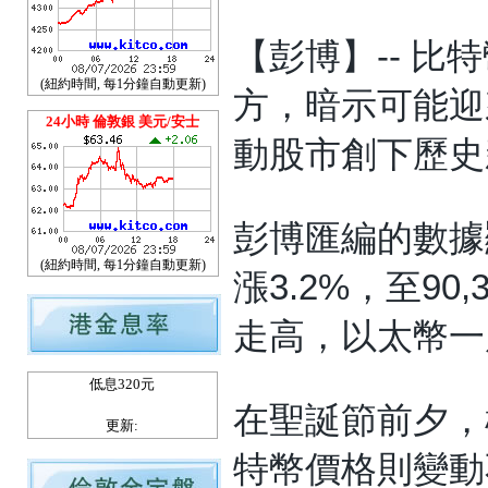
【彭博】--
比特
(紐約時間, 每1分鐘自動更新)
方，暗示可能迎
24小時 倫敦銀 美元/安士
動股市創下歷史
彭博匯編的數據
(紐約時間, 每1分鐘自動更新)
漲3.2%，至9
走高，以太幣一度
低息320元
在聖誕節前夕，
更新:
特幣價格則變動