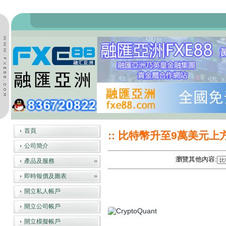
首頁
:: 比特幣升至9萬美元上
公司簡介
瀏覽其他內容:
產品及服務
即時報價及圖表
開立私人帳戶
開立公司帳戶
開立模擬帳戶