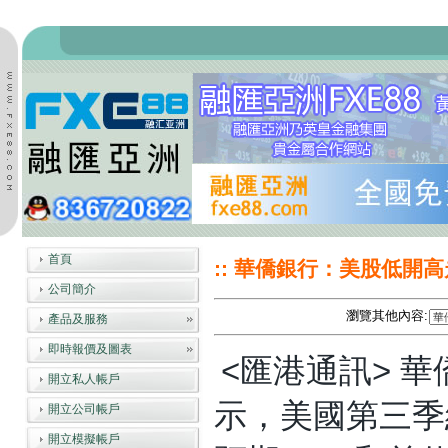
首頁
:: 華僑銀行：美股低開高
公司簡介
瀏覽其他內容:
產品及服務
即時報價及圖表
<匯港通訊> 
開立私人帳戶
示，美國第三季
開立公司帳戶
開立模擬帳戶