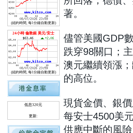
所回落；德債、
著。
(紐約時間, 每1分鐘自動更新)
24小時 倫敦銀 美元/安士
儘管美國GDP
跌穿98關口；
澳元繼續領漲；
(紐約時間, 每1分鐘自動更新)
的高位。
現貨金價、銀價
低息320元
每安士4500
更新:
供應中斷的風