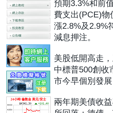
預期3.3%和前
網上教程
費支出(PCE)
網上存款
下載專區
漲2.8%及2.
投資教室
減息押注。
公告欄
美股低開高走，三
中標普500創
市今早個別發展
兩年期美債收益
24小時 倫敦金 美元/安士