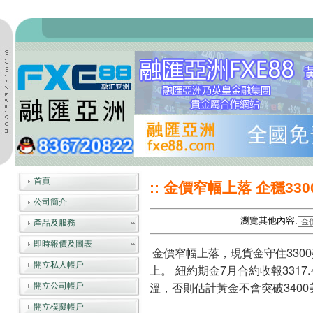
首頁
:: 金價窄幅上落 企穩3300
公司簡介
瀏覽其他內容:
產品及服務
即時報價及圖表
金價窄幅上落，現貨金守住3300
開立私人帳戶
上。 紐約期金7月合約收報3317
溫，否則估計黃金不會突破340
開立公司帳戶
開立模擬帳戶