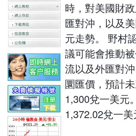
時，對美國財政
網上教程
網上存款
匯對沖，以及美
下載專區
元走勢。 野村
投資教室
公告欄
議可能會推動被
流以及外匯對沖
圜匯價，預計未
1,300兌一美元
1,372.02兌一
24小時 倫敦金 美元/安士