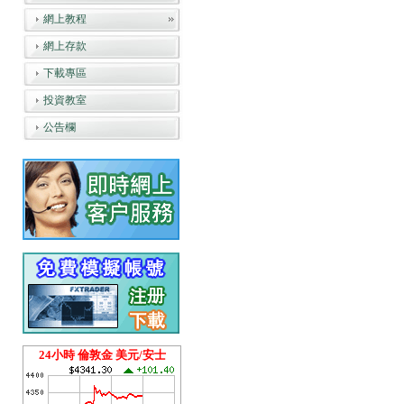
網上教程
網上存款
下載專區
投資教室
公告欄
24小時 倫敦金 美元/安士