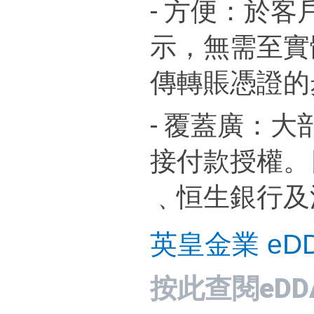
- 方便：於
示，無需至實
傳轉賬憑證的
- 覆蓋廣：大
接付款授權。
﹑恒生銀行及
英皇金業 eD
按此
查閱eD