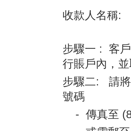
收款人名稱: Emp
步驟一 : 
行賬戶內，並
步驟二: 請
號碼
- 傳真至 (852