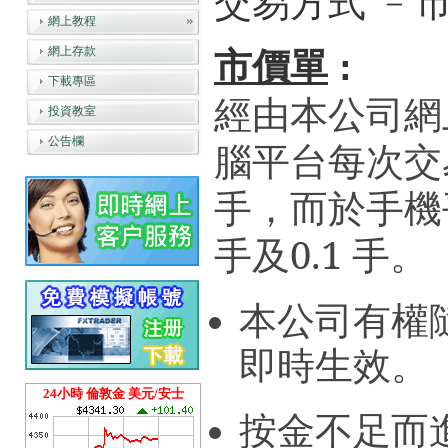
交易方式 ﹣市
網上教程
網上存款
市價單
:
下載專區
經由本公司網
投資教室
公告欄
腦平台每次交
手，而於手機
手及0.1
手。
本公司有權
即時生效。
24小時 倫敦金 美元/安士
按金不足而